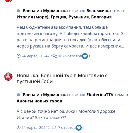
Елена из Мурманска
ответил
Вязьмичка
тема в
Италия (море), Греция, Румыния, Болгария
Чем бюджетней авиакомпания, тем больше
претензий к багажу. У Победы калибраторы стоят 3
раза: на регистрации, на посадке (в автобусы или
через рукав), на борту самолета. И все измерения
производятся выборочно, если возникнут сомнения у
24 марта, 2024
2 г.
1826 ответов
3
работников.
Новинка. Большой тур в Монголию с пустыней Гоби
Новинка. Большой тур в Монголию с
пустыней Гоби
Елена из Мурманска
ответил
EkaterinaTTV
тема в
Анонсы новых туров
А с ценой точно нет ошибки? Монголия дороже
Италии? За что такое???
24 марта, 2024
2 г.
7 ответов
4