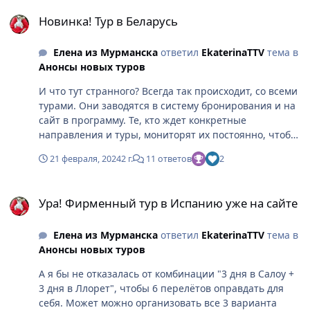
Новинка! Тур в Беларусь
Новинка! Тур в Беларусь
Елена из Мурманска
ответил
EkaterinaTTV
тема в
Анонсы новых туров
И что тут странного? Всегда так происходит, со всеми
турами. Они заводятся в систему бронирования и на
сайт в программу. Те, кто ждет конкретные
направления и туры, мониторят их постоянно, чтобы
занять любимые места и попасть в акцию
21 февраля, 2024
2 г.
11 ответов
2
бесплатного бронирования. А уже потом доходит
очередь обновить раздел Новости. Я все свои туры
Ура! Фирменный тур в Испанию уже на сайте
сначала сама нашла, потом уже прочитала в
Ура! Фирменный тур в Испанию уже на сайте
Новостях. Вы же тоже сами нашли. И в следующий
раз найдете, уже знаете ситуацию.
Елена из Мурманска
ответил
EkaterinaTTV
тема в
Анонсы новых туров
А я бы не отказалась от комбинации "3 дня в Салоу +
3 дня в Ллорет", чтобы 6 перелётов оправдать для
себя. Может можно организовать все 3 варианта