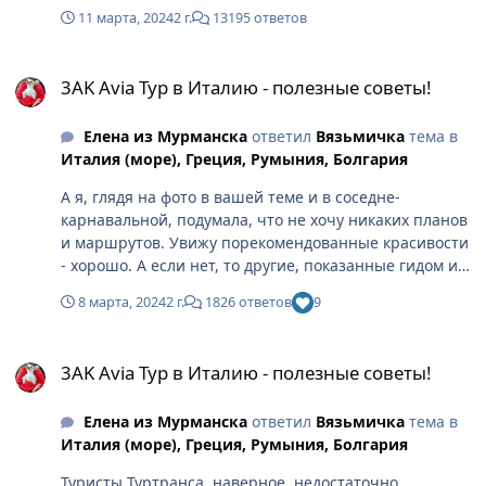
11 марта, 2024
2 г.
13195 ответов
3AK Avia Тур в Италию - полезные советы!
3AK Avia Тур в Италию - полезные советы!
Елена из Мурманска
ответил
Вязьмичка
тема в
Италия (море), Греция, Румыния, Болгария
А я, глядя на фото в вашей теме и в соседне-
карнавальной, подумала, что не хочу никаких планов
и маршрутов. Увижу порекомендованные красивости
- хорошо. А если нет, то другие, показанные гидом и
увиденные не запланированно самостоятельно, будут
8 марта, 2024
2 г.
1826 ответов
9
не менее красивы и впечатляющи... Еще и запахи
всего цветущего... Уверена просто, что будет
3AK Avia Тур в Италию - полезные советы!
сказочно-прекрасно и ожидаемо-неожиданно.
3AK Avia Тур в Италию - полезные советы!
Елена из Мурманска
ответил
Вязьмичка
тема в
Италия (море), Греция, Румыния, Болгария
Туристы Туртранса, наверное, недостаточно