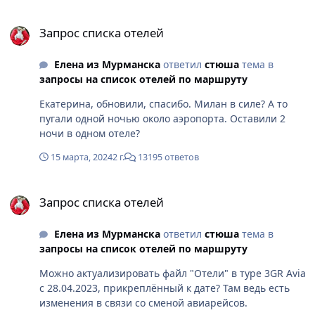
Запрос списка отелей
Запрос списка отелей
Елена из Мурманска
ответил
стюша
тема в
запросы на список отелей по маршруту
Екатерина, обновили, спасибо. Милан в силе? А то
пугали одной ночью около аэропорта. Оставили 2
ночи в одном отеле?
15 марта, 2024
2 г.
13195 ответов
Запрос списка отелей
Запрос списка отелей
Елена из Мурманска
ответил
стюша
тема в
запросы на список отелей по маршруту
Можно актуализировать файл "Отели" в туре 3GR Avia
c 28.04.2023, прикреплённый к дате? Там ведь есть
изменения в связи со сменой авиарейсов.