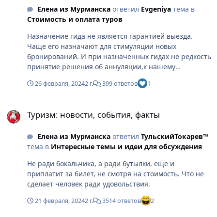
регионов.
Елена из Мурманска
ответил
Evgeniya
тема в
Стоимость и оплата туров
Назначение гида не является гарантией выезда.
Чаще его назначают для стимуляции новых
бронирований. И при назначенных гидах не редкость
принятие решения об аннуляции,к нашему
сожалению. Но каждый выезд рассматривают
26 февраля, 2024
2 г.
399 ответов
1
индивидуально, в зависимости от условий
предварительных договоренностей с отелями,
Туризм: новости, события, факты
авиакомпаниями и т.д.
Туризм: новости, события, факты
Елена из Мурманска
ответил
ТульскийТокарев™
тема в
Интересные темы и идеи для обсуждения
Не ради бокальчика, а ради бутылки, еще и
приплатит за билет, не смотря на стоимость. Что не
сделает человек ради удовольствия.
21 февраля, 2024
2 г.
3514 ответов
2