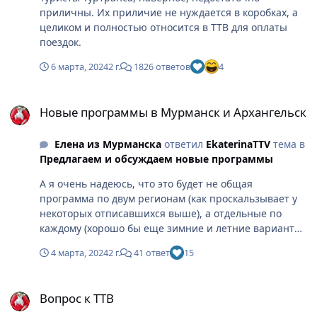
приличны. Их приличие не нуждается в коробках, а
целиком и полностью относится в ТТВ для оплаты
поездок.
6 марта, 2024
2 г.
1826 ответов
4
Новые программы в Мурманск и Архангельск
Новые программы в Мурманск и Архангельск
Елена из Мурманска
ответил
EkaterinaTTV
тема в
Предлагаем и обсуждаем новые программы
А я очень надеюсь, что это будет не общая
программа по двум регионам (как проскальзывает у
некоторых отписавшихся выше), а отдельные по
каждому (хорошо бы еще зимние и летние варианты,
которые очень разные могут быть). И не должно быть
4 марта, 2024
2 г.
41 ответ
15
выставлено конкурирующих дат. Лучше сделать
паровозиком, друг за другом, оба региона. Вдруг
Вопрос к ТТВ
поедут желающие очень издалека и сразу оба тура
Вопрос к ТТВ
прикупят, решив сэкономить на дороге из своих