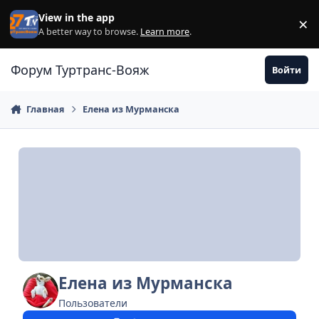
Перейти к содержанию
View in the app
×
Di
A better way to browse.
Learn more
.
Форум Туртранс-Вояж
Войти
Главная
Елена из Мурманска
Елена из Мурманска
Пользователи