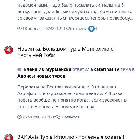
недомечтами. Надо было посылать сигналы на 5-
летку, тогда дали бы минимум на год. Сама виновата
со своим "заказанным" месяцем. Теперь по любому
хоть куда-нибудь замечтай вторую поездку в сроки
18 апреля, 2024
2 г.
1826 ответов
4
визы. Неужели просто так получили? И деньги
появятся к мечте. У меня лично так это работает,
Новинка. Большой тур в Монголию с пустыней Гоби
всегда.
Новинка. Большой тур в Монголию с
пустыней Гоби
Елена из Мурманска
ответил
EkaterinaTTV
тема в
Анонсы новых туров
Перелеты на Востоке копеечные. Это не наш
Аэрофлот с его драконовскими ценами. А 3 раза
поесть вообще не понятно когда, если заселяют в
юрты вечером, а утром уже отъезд.
25 марта, 2024
2 г.
7 ответов
3AK Avia Тур в Италию - полезные советы!
3AK Avia Тур в Италию - полезные советы!