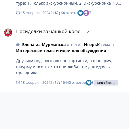
тура: 1. Только экскурсионный. 2. Экскурсионка + 3
дня на море на одном курорте 3. Экскурсионка + оба
15 февраля, 2024
2 г.
64 ответа
7
курорта Заверните всё, пжл-ста.
Посиделки за чашкой кофе --- 2
Посиделки за чашкой кофе --- 2
Елена из Мурманска
ответил
ИгорьК
тема в
Интересные темы и идеи для обсуждения
Друзьям подсовывают не картинки, а шаверму,
шаурму и все то, что они любят, не дожидаясь
праздника.
13 февраля, 2024
2 г.
16440 ответов
8
кофейня ...