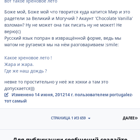
вот такое хреновое лето
Боже мой, Боже мой что творится куда катится Мир и это
радетели за Великий и Могучий ? Акаунт 'Chocolate Vanilla'
взломан? Ну не может она так писать ну не может! Не
верю(с)
Русский язык попран в извращённой форме, ведь мы
матом не ругаемся мы на нём разговариваем :smile:
Какое хреновое лето !
Жара и жара.
Где же наш дождь ?
невке то простительно у неё же хокки а там это
допускается)))
Изменено
14 июня, 2012
14 г.
пользователем portugalez-
тот самый
П
СТРАНИЦА 1 ИЗ 659
ДАЛЕЕ
Для публикации сообщений создайте