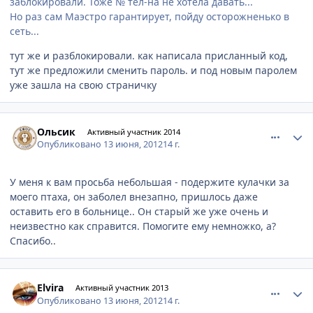
заблокировали. Тоже № тел-на не хотела давать...
Но раз сам Маэстро гарантирует, пойду осторожненько в
сеть...
тут же и разблокировали. как написала присланный код,
тут же предложили сменить пароль. и под новым паролем
уже зашла на свою страничку
comment_217215
Author stats
Ольсик
Активный участник 2014
Опубликовано
13 июня, 2012
14 г.
У меня к вам просьба небольшая - подержите кулачки за
моего птаха, он заболел внезапно, пришлось даже
оставить его в больнице.. Он старый же уже очень и
неизвестно как справится. Помогите ему немножко, а?
Спасибо..
comment_217224
Author stats
Elvira
Активный участник 2013
Опубликовано
13 июня, 2012
14 г.