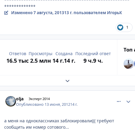
****************************************************
*************
Изменено
7 августа, 2013
13 г.
пользователем ИгорьК
1
Топ
Ответов
Просмотры
Создана
Последний ответ
16.5 тыс
2.5 млн
14 г.
14 г.
9 ч.
9 ч.
Развернуть обзор темы
comment_217113
Author stats
olja
Эксперт 2014
Опубликовано
13 июня, 2012
14 г.
а меня на одноклассниках заблокировали((( требуют
сообщить им номер сотового...