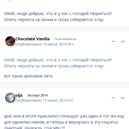
Оёёй, люди добрые, что ж у нас с погодой твориться?
Опять чернота за окном и гроза собирается :cray:
comment_217145
Author stats
Chocolate Vanilla
Пользователи
Опубликовано
13 июня, 2012
14 г.
Оёёй, люди добрые, что ж у нас с погодой твориться?
Опять чернота за окном и гроза собирается :cray:
вот такое хреновое лето
comment_217147
Author stats
olja
Эксперт 2014
Опубликовано
13 июня, 2012
14 г.
ура! мне в итоге прислали стопиццот раз один и тот же код
для одноклассников, и теперь я вернулась в эту соцсеть!
Дмитрий, Надежда, спасибо !!!