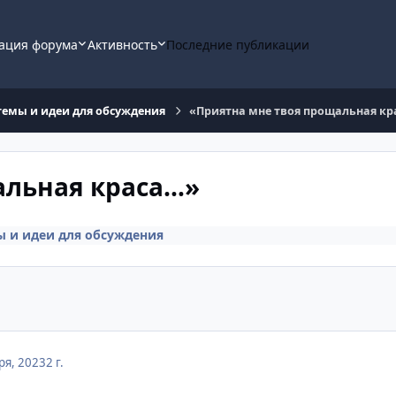
ация форума
Активность
Последние публикации
темы и идеи для обсуждения
«Приятна мне твоя прощальная кр
альная краса…»
 и идеи для обсуждения
ря, 2023
2 г.