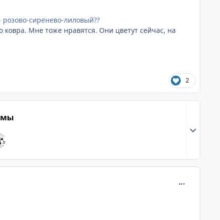
 - розово-сиренево-лиловый??
о ковра. Мне тоже нравятся. Они цветут сейчас, на
2
емы
Разверну
comment_899