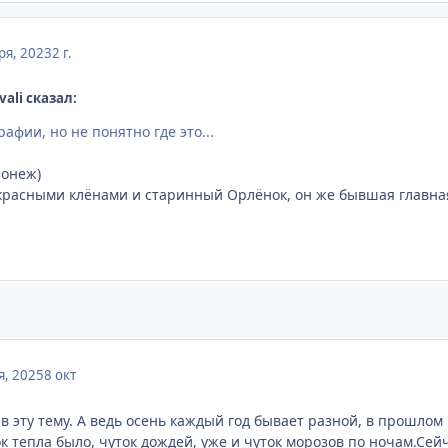
ря, 2023
2 г.
ali сказал:
фии, но не понятно где это...
ронеж)
красными клёнами и старинный Орлёнок, он же бывшая главна
я, 2025
8 окт
в эту тему. А ведь осень каждый год бывает разной, в прошлом г
уток тепла было, чуток дождей, уже и чуток морозов по ночам.С