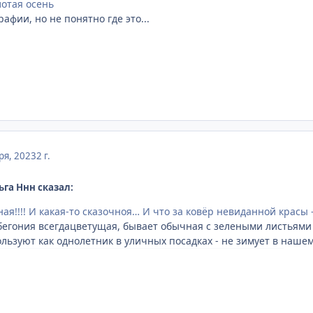
лотая осень
фии, но не понятно где это...
ря, 2023
2 г.
ьга Ннн сказал:
ная!!!! И какая-то сказочноя… И что за ковёр невиданной красы
бегония всегдацветущая, бывает обычная с зелеными листьями
ользуют как однолетник в уличных посадках - не зимует в нашем