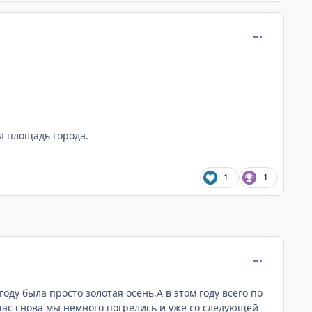
comment_899
я площадь города.
1
1
comment_940
оду была просто золотая осень.А в этом году всего по
ейчас снова мы немного погрелись и уже со следующей