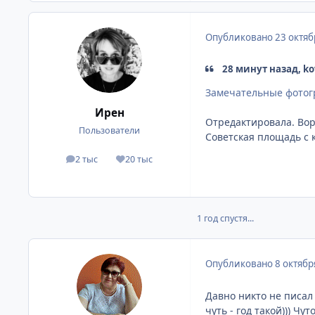
Опубликовано
23 октяб
28 минут назад, kov
Замечательные фотогра
Ирен
Отредактировала. Во
Пользователи
Советская площадь с 
2 тыс
20 тыс
сообщения
Репутация
1 год спустя...
Опубликовано
8 октябр
Давно никто не писал 
чуть - год такой))) Ч