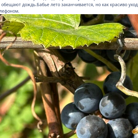
 обещают дождь.Бабье лето заканчивается, но как красиво уход
елефоном.