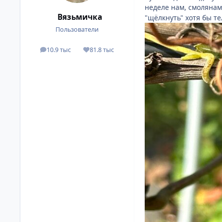
неделе нам, смолянам
Вязьмичка
"щёлкнуть" хотя бы т
Пользователи
10.9 тыс
81.8 тыс
сообщения
Репутация