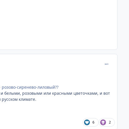
comment_899
 - розово-сиренево-лиловый??
 и белыми, розовыми или красными цветочками, и вот
 русском климате.
6
2