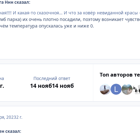
га Ннн сказал:
ная!!!! И какая-то сказочноя… И что за ковёр невиданной красы
мб парка) их очень плотно посадили, поэтому возникает чувств
ичём температура опускалась уже и ниже 0.
Топ авторов т
на
Последний ответ
г.
14 нояб
14 нояб
ря, 2023
2 г.
ен сказал: