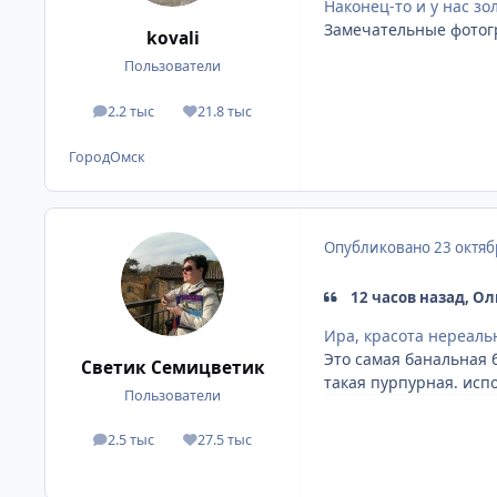
Наконец-то и у нас зо
Замечательные фотогра
kovali
Пользователи
2.2 тыс
21.8 тыс
сообщения
Репутация
Город
Омск
Опубликовано
23 октяб
12 часов назад, Ол
Ира, красота нереаль
Это самая банальная 
Светик Семицветик
такая пурпурная. исп
Пользователи
2.5 тыс
27.5 тыс
сообщения
Репутация