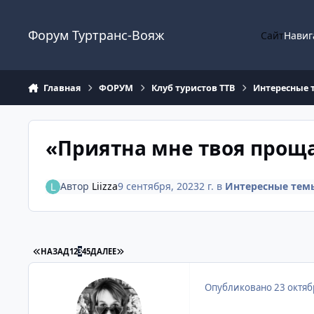
Перейти к содержанию
Форум Туртранс-Вояж
Сайт
Навиг
Главная
ФОРУМ
Клуб туристов ТТВ
Интересные 
«Приятна мне твоя прощ
Автор
Liizza
9 сентября, 2023
2 г.
в
Интересные темы
ПЕРВАЯ СТРАНИЦА
ПОСЛЕДНЯЯ СТРАНИЦА
НАЗАД
1
2
3
4
5
ДАЛЕЕ
Опубликовано
23 октяб