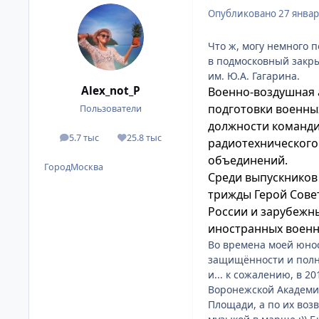
Опубликовано
27 январ
Что ж, могу немного п
в подмосковный закры
им. Ю.А. Гагарина.
Alex_not_P
Военно-воздушная 
подготовки военны
Пользователи
должности команди
5.7 тыс
25.8 тыс
сообщения
Репутация
радиотехнического
объединений.
Город
Москва
Среди выпускников 
трижды Герой Сове
России и зарубеж
иностранных военн
Во времена моей юно
защищённости и полне
и... к сожалению, в 
Воронежской Академии
Площади, а по их воз