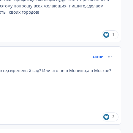
,поэтому попрошу всех желающих- пишите,сделаем
оты своих городов!
1
comment_752
АВТОР
те,сиреневый сад? Или это не в Монино,а в Москве?
2