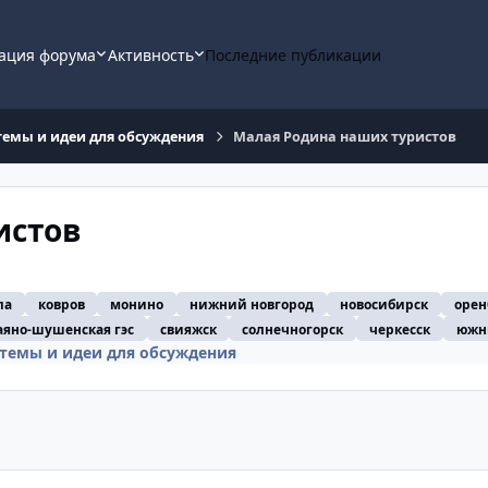
ация форума
Активность
Последние публикации
темы и идеи для обсуждения
Малая Родина наших туристов
истов
ла
ковров
монино
нижний новгород
новосибирск
орен
аяно-шушенская гэс
свияжск
солнечногорск
черкесск
южн
темы и идеи для обсуждения