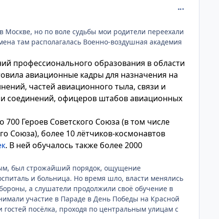
comment_752
ь в Москве, но по воле судьбы мои родители переехали
емена там располагалась Военно-воздушная академия
ний профессионального образования в области
товила авиационные кадры для назначения на
ений, частей авиационного тыла, связи и
 и соединений, офицеров штабов авиационных
 700 Героев Советского Союза (в том числе
го Союза), более 10 лётчиков-космонавтов
ек
. В ней обучалось также более 2000
тым, был строжайший порядок, ощущение
оспиталь и больница. Но время шло, власти менялись
Обороны, а слушатели продолжили своё обучение в
нимали участие в Параде в День Победы на Красной
 гостей посёлка, проходя по центральным улицам с