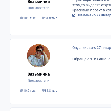
Вязьмичка
этом,то выделят отде
Пользователи
красивый проект,в ко
Изменено
27 январ
10.9 тыс
81.8 тыс
сообщения
Репутация
Опубликовано
27 январ
Обращаюсь к Саше- а 
Вязьмичка
Пользователи
10.9 тыс
81.8 тыс
сообщения
Репутация