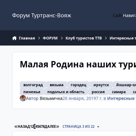
Перейти к содержанию
Форум Туртранс-Вояж
Сайт
Навиг
Главная
ФОРУМ
Клуб туристов ТТВ
Интересные 
Малая Родина наших тур
волгоград
вязьма
городец
иркутск
йошкар-о
пинежье
подольск и область
россия
самара
с
Автор
Вязьмичка
26 января, 2019
7 г.
в
Интересные 
ПЕРВАЯ СТРАНИЦА
ПОСЛЕДНЯЯ СТРАНИЦА
НАЗАД
1
2
3
4
5
6
7
8
ДАЛЕЕ
СТРАНИЦА 3 ИЗ 22