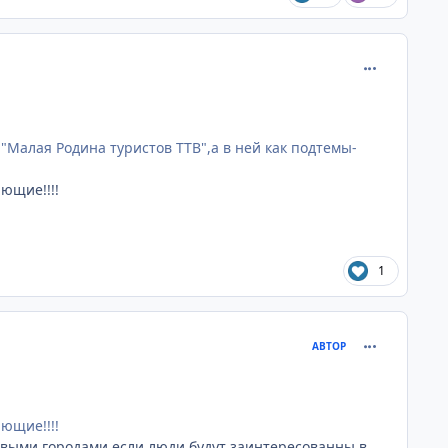
comment_752
"Малая Родина туристов ТТВ",а в ней как подтемы-
ющие!!!!
1
comment_752
АВТОР
ющие!!!!
новыми городами,если люди будут заинтересованны в