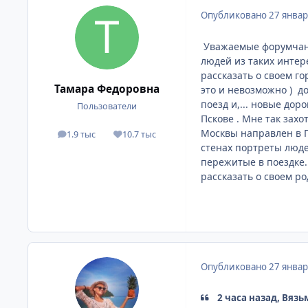
Опубликовано
27 январ
Уважаемые форумчане!
людей из таких интере
рассказать о своем го
Тамара Федоровна
это и невозможно ) до
поезд и,... новые до
Пользователи
Пскове . Мне так зах
Москвы направлен в Пс
1.9 тыс
10.7 тыс
сообщения
Репутация
стенах портреты люде
пережитые в поездке.
рассказать о своем ро
Опубликовано
27 январ
2 часа назад, Вязь