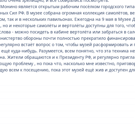
Было очень зрелищно, и все собирались посмотреть.
 Монино является открытым рабочим посёлком городского типа
ых Сил РФ. В музее собрана огромная коллекция самолётов, ве
ом, так и в нескольких павильонах. Ежегодна на 9 мая в Музее
, но и некоторые самолёты и вертолёты доступны для того, что
лова - можно посидеть в кабине вертолёта или забраться в сал
истертво обороны почти полностью прекратило финансировать 
регулярно встаёт вопрос о том, чтобы музей расформировать и 
ещё куда-нибудь. Разумеется, всем понятно, что эта техника 
на. Жители обращаются и к Президенту РФ, и регулярно пригл
щую проблему , но пока что, насколько мне известно, приговор
ую всем к посещению, пока этот музей ещё жив и доступен для 