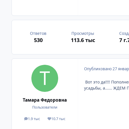
Ответов
Просмотры
Созд
530
113.6 тыс
7 г.
Опубликовано
27 январ
Вот это да!!!! Попол
усадьбы, а...... ЖДЕМ
Тамара Федоровна
Пользователи
1.9 тыс
10.7 тыс
сообщения
Репутация