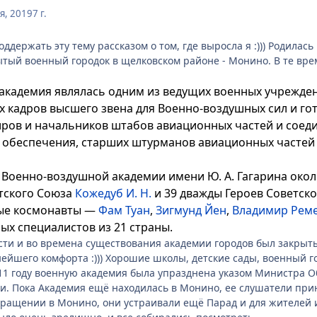
я, 2019
7 г.
оддержать эту тему рассказом о том, где выросла я :))) Родилас
тый военный городок в щелковском районе - Монино. В те вр
академия являлась одним из ведущих военных учрежде
х кадров высшего звена для Военно-воздушных сил и го
ров и начальников штабов авиационных частей и соедин
 обеспечения, старших штурманов авиационных частей
Военно-воздушной академии имени Ю. А. Гагарина около
тского Союза
Кожедуб И. Н.
и 39 дважды Героев Советско
ные космонавты —
Фам Туан
,
Зигмунд Йен
,
Владимир Рем
ых специалистов из 21 страны.
сти и во времена существования академии городов был закры
йшего комфорта :))) Хорошие школы, детские сады, военный г
2011 году военную академия была упразднена указом Министра 
. Пока Академия ещё находилась в Монино, ее слушатели при
вращении в Монино, они устраивали ещё Парад и для жителей и