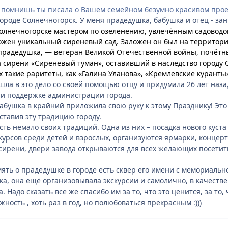
помнишь ты писала о Вашем семейном безумно красивом проек
 городе Солнечногорск. У меня прадедушка, бабушка и отец - з
 Солнечногорске мастером по озеленению, увлечённым садово
жен уникальный сиреневый сад. Заложен он был на территори
 прадедушка, — ветеран Великой Отечественной войны, почётн
а сирени «Сиреневый туман», оставивший в наследство городу
х такие раритеты, как «Галина Уланова», «Кремлевские куранты»
шла в это дело со своей помощью отцу и придумала 26 лет наз
ри поддержке администрации города.
абушка в крайний приложила свою руку к этому Празднику! Это 
ставив эту традицию городу.
сть немало своих традиций. Одна из них – посадка нового куст
курсов среди детей и взрослых, организуются ярмарки, концер
 сирени, двери завода открываются для всех желающих посетит
мять о прадедушке в городе есть сквер его имени с мемориальн
ка, она ещё организовывала экскурсии и самолично, в качестве
 Надо сказать все же спасибо им за то, что это ценится, за то, 
ость , хоть раз в год, но полюбоваться прекрасным :)))