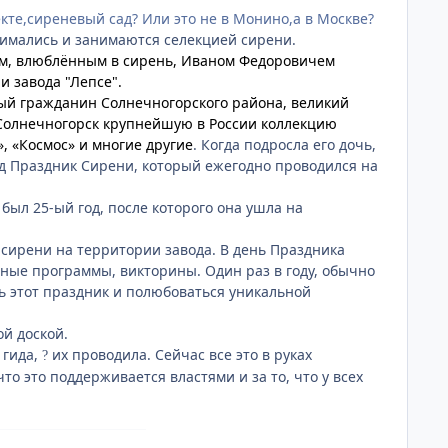
те,сиреневый сад? Или это не в Монино,а в Москве?
анимались и занимаются селекцией сирени.
дом, влюблённым в сирень, Иваном Федоровичем
и завода "Лепсе".
ый гражданин Солнечногорского района, великий
 Солнечногорск крупнейшую в России коллекцию
, «Космос» и многие другие
. Когда подросла его дочь,
ад Праздник Сирени, который ежегодно проводился на
был 25-ый год, после которого она ушла на
а сирени на территории завода. В день Праздника
тные программы, викторины. Один раз в году, обычно
ь этот праздник и полюбоваться уникальной
ой доской.
 гида,
их проводила. Сейчас все это в руках
?
что это поддерживается властями и за то, что у всех