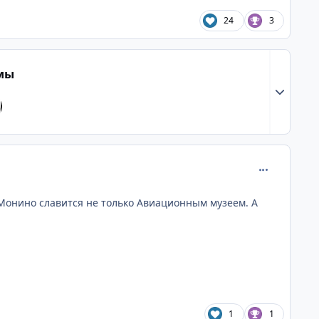
24
3
емы
Разверну
comment_752
б Монино славится не только Авиационным музеем. А
1
1