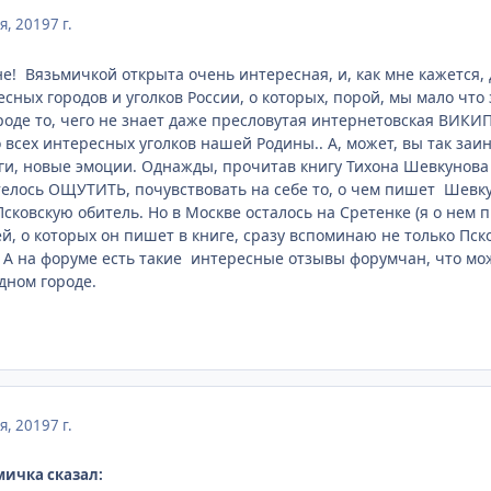
я, 2019
7 г.
 Вязьмичкой открыта очень интересная, и, как мне кажется, 
сных городов и уголков России, о которых, порой, мы мало что 
роде то, чего не знает даже пресловутая интернетовская ВИКИП
 всех интересных уголков нашей Родины.. А, может, вы так заин
роги, новые эмоции. Однажды, прочитав книгу Тихона Шевкунова
отелось ОЩУТИТЬ, почувствовать на себе то, о чем пишет Шевку
ковскую обитель. Но в Москве осталось на Сретенке (я о нем пи
й, о которых он пишет в книге, сразу вспоминаю не только Пс
 А на форуме есть такие интересные отзывы форумчан, что мож
дном городе.
я, 2019
7 г.
мичка сказал: