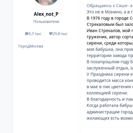
Обращаюсь к Саше- а 
Это не в Монино, а в
Alex_not_P
В 1976 году в городе
Пользователи
Стрекаловым был зало
Иван Стрекалов, мой
5.7 тыс
25.8 тыс
сообщения
Репутация
труженик, автор сорт
сирени, среди которы
Город
Москва
моя бабушка, она при
территории завода п
В позапрошлом году б
заслуженный отдых, о
У Праздника сирени е
проводится масса кон
в мае в пик цветения
коллекцией серени.
В благодарность и па
Когда работала бабуш
администрации города.
желающих есть возможн