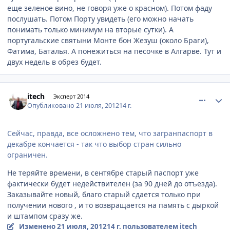
еще зеленое вино, не говоря уже о красном). Потом фаду
послушать. Потом Порту увидеть (его можно начать
понимать только минимум на вторые сутки). А
португальские святыни Монте бон Жезуш (около Браги),
Фатима, Баталья. А понежиться на песочке в Алгарве. Тут и
двух недель в обрез будет.
comment_233229
Author stats
itech
Эксперт 2014
Опубликовано
21 июля, 2012
14 г.
Сейчас, правда, все осложнено тем, что загранпаспорт в
декабре кончается - так что выбор стран сильно
ограничен.
Не теряйте времени, в сентябре старый паспорт уже
фактически будет недействителен (за 90 дней до отъезда).
Заказывайте новый, благо старый сдается только при
получении нового , и то возвращается на память с дыркой
и штампом сразу же.
Изменено
21 июля, 2012
14 г.
пользователем itech