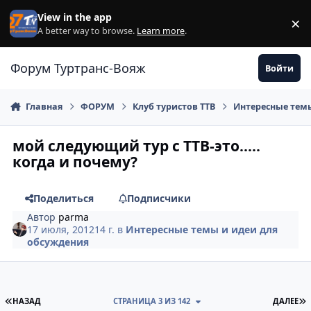
Перейти к содержанию
View in the app
×
Di
A better way to browse.
Learn more
.
Форум Туртранс-Вояж
Войти
Главная
ФОРУМ
Клуб туристов ТТВ
Интересные темы
мой следующий тур с ТТВ-это.....
когда и почему?
Поделиться
Подписчики
Автор
parma
17 июля, 2012
14 г.
в
Интересные темы и идеи для
обсуждения
ПЕРВАЯ СТРАНИЦА
П
НАЗАД
СТРАНИЦА 3 ИЗ 142
ДАЛЕЕ