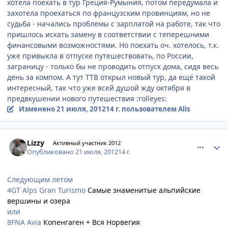
хотела поехать в тур Греция-Румыния, потом передумала и
захотела проехаться по французским провинциям, но не
судьба - начались проблемы с зарплатой на работе, так что
пришлось искать замену в соответствии с теперешними
финансовыми возможностями. Но поехать оч. хотелось, т.к.
уже привыкла в отпуске путешествовать, по России,
заграницу - только бы не проводить отпуск дома, сидя весь
день за компом. А тут ТТВ открыл новый тур, да ещё такой
интересный, так что уже всей душой жду октября в
предвкушении нового путешествия :rolleyes:
Изменено
21 июля, 2012
14 г.
пользователем Alis
comment_233195
Author stats
Lizzy
Активный участник 2012
Опубликовано
21 июля, 2012
14 г.
Следующим летом
4GT Alps Gran Turismo
Самые знаменитые альпийские
вершины и озера
или
8FNA Avia
Копенгаген + Вся Норвегия