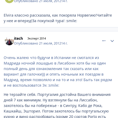
Опубликовано
21 июля, 2012
14 г.
Elvira классно рассказала, как покоряла Норвегию!Читайте
у нее и-вперед!За покупкой тура! :smile:
comment_233228
Author stats
itech
Эксперт 2014
Опубликовано
21 июля, 2012
14 г.
Очень жалею что будучи в Испании не смотался из
Мадрида ночной лошадью в Лисабонн хотя бы на один
полный день для ознакомления так сказать или как
вариант для галочки))) и опять ночьным же поездом в
Мадрид, время позволяло и на то и на это! Быть так рядом
и не воспользоватся Эх :smile:
Не терзайте себя. Португалия достойна Вашего внимания
дней 7 как минимум. Ну взглянули бы на Лиссабон,
захотелось бы на побережье - в Синтру, Кабо де Рока,
Кашкайш, Эшторил. Потом захотелось бы португальскую
кухню и вино распробовать (кроме 20 сортов Porto есть