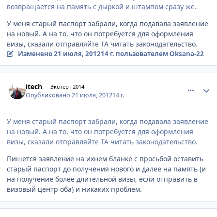
возвращается на память с дыркой и штампом сразу же.
У меня старый паспорт забрали, когда подавала заявление
на новый. А на то, что он потребуется для оформления
визы, сказали отправляйте ТА читать законодательство.
Изменено
21 июля, 2012
14 г.
пользователем Oksana-22
comment_233243
Author stats
itech
Эксперт 2014
Опубликовано
21 июля, 2012
14 г.
У меня старый паспорт забрали, когда подавала заявление
на новый. А на то, что он потребуется для оформления
визы, сказали отправляйте ТА читать законодательство.
Пишется заявление на ихнем бланке с просьбой оставить
старый паспорт до получения нового и далее на память (и
на получение более длительной визы, если отправить в
визовый центр оба) и никаких проблем.
comment_233246
Author stats