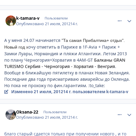
comment_233236
Author stats
k-tamara-v
Пользователи
Опубликовано
21 июля, 2012
14 г.
А у меня 24.07 начинается
"Та самая Прибалтика+ отдых".
очу отметить в Париже в 1F-Avia + Париж +
Новый год х
Замки Луары, Нормандия и пляжи Атлантики. Летом 2013
по плану Черногория+Хорватия в 4AM-GT
Балканы GRAN
TURISMO Сербия - Черногория - Хорватия - Венгрия
.
Вообще в ближайшую пятилетку в планах Новая Зеландия.
Последние два года присматриваю авиарейсы до Окленда.
Но пока не прохожу по фин.гарантиям. :to_take:
Изменено
21 июля, 2012
14 г.
пользователем k-tamara-v
comment_233238
Author stats
Oksana-22
Пользователи
Опубликовано
21 июля, 2012
14 г.
благо старый сдается только при получении нового , и то