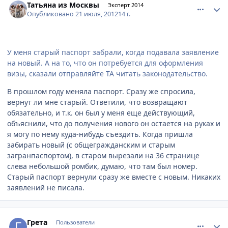
Татьяна из Москвы
Эксперт 2014
Опубликовано
21 июля, 2012
14 г.
У меня старый паспорт забрали, когда подавала заявление
на новый. А на то, что он потребуется для оформления
визы, сказали отправляйте ТА читать законодательство.
В прошлом году меняла паспорт. Сразу же спросила,
вернут ли мне старый. Ответили, что возвращают
обязательно, и т.к. он был у меня еще действующий,
объяснили, что до получения нового он остается на руках и
я могу по нему куда-нибудь съездить. Когда пришла
забирать новый (с общегражданским и старым
загранпаспортом), в старом вырезали на 36 странице
слева небольшой ромбик, думаю, что там был номер.
Старый паспорт вернули сразу же вместе с новым. Никаких
заявлений не писала.
comment_233249
Author stats
Грета
Пользователи