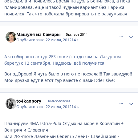
объездила и появилось время на дубль Бенилюкса, а пока
планировала, еще и такой чудный вариант без Парижа
появился. Так что побежала бронировать не раздумывая
comment_233422
Author stats
Машуля из Самары
Эксперт 2014
Опубликовано
22 июля, 2012
14 г.
А я собираюсь в тур 2FS-more (с отдыхом на Лазурном
берегу) с 12 сентября. Надеюсь, всё получится.
Вот здОрово! Я чуть было в него не поехала!!! Так завидую!!
Мои друзья едут в этот тур вместе с Вами! :derisive:
comment_233435
Author stats
to4kaopory
Пользователи
Опубликовано
22 июля, 2012
14 г.
Планируем 4MA Istria-Pula Отдых на море в Хорватии +
Венгрия и Словения
или 2FS-more Лазурный берег (5 дней) - Швейцария -