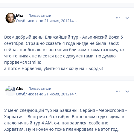
comment_233095
Author stats
Mia
Пользователи
Опубликовано
21 июля, 2012
14 г.
Всем добрый день! Ближайший тур - Альпийский Вояж 5
сентября. Страшно сказать 4 года нигде не была :sad2:
сейчас пребываю в состоянии близком к коматозному, т.к.
что-то никак не клеется все с документами, но думаю
прорвемся :smile:
а потом Норвегия, убиться как хочу на фьорды!
comment_233143
Author stats
Alis
Пользователи
Опубликовано
21 июля, 2012
14 г.
У меня следующий тур на Балканы: Сербия - Черногория -
Хорватия - Венгрия с 6 октября. В прошлом году ездила в
аналогичный тур 4 АМ, оч. понравился, особенно
Хорватия. Ну и конечно тоже планировала на этот год,