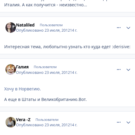
Италия. А как получится - неизвестно...
comment_233699
Author stats
Nataliled
Пользователи
Опубликовано
23 июля, 2012
14 г.
Интересная тема, любопытно узнать кто куда едет :derisive:
comment_233751
Author stats
Галия
Пользователи
Опубликовано
23 июля, 2012
14 г.
Хочу в Норвегию.
А еще в Штаты и Великобританию.Вот.
comment_233831
Author stats
Vera -Z
Пользователи
Опубликовано
23 июля, 2012
14 г.