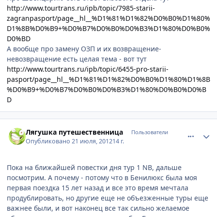
http://www.tourtrans.ru/ipb/topic/7985-starii-
zagranpasport/page__hl__%D1%81%D1%82%D0%B0%D1%80%
D1%8B%D0%B9+%D0%B7%D0%B0%D0%B3%D1%80%D0%B0%
D0%BD
А вообще про замену ОЗП и их возвращение-
невозвращение есть целая тема - вот тут
http://www.tourtrans.ru/ipb/topic/6455-pro-starii-
pasport/page__hl__%D1%81%D1%82%D0%B0%D1%80%D1%8B
%D0%B9+%D0%B7%D0%B0%D0%B3%D1%80%D0%B0%D0%B
D
comment_233353
Author stats
Лягушка путешественница
Пользователи
Опубликовано
21 июля, 2012
14 г.
Пока на ближайшей повестки дня тур 1 NB, дальше
посмотрим. А почему - потому что в Бенилюкс была моя
первая поездка 15 лет назад и все это время мечтала
продублировать, но другие еще не объезженные туры еще
важнее были, и вот наконец все так сильно желаемое