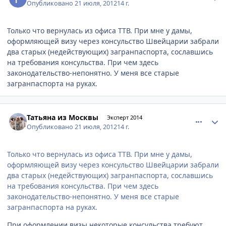
Опубликовано
21 июля, 2012
14 г.
Только что вернулась из офиса ТТВ. При мне у дамы,
оформляющей визу через консульство Швейцарии забрали
два старых (недействующих) загранпаспорта, сославшись
на требования консульства. При чем здесь
законодательство-непонятно. У меня все старые
загранпаспорта на руках.
comment_233251
Author stats
Татьяна из Москвы
Эксперт 2014
Опубликовано
21 июля, 2012
14 г.
Только что вернулась из офиса ТТВ. При мне у дамы,
оформляющей визу через консульство Швейцарии забрали
два старых (недействующих) загранпаспорта, сославшись
на требования консульства. При чем здесь
законодательство-непонятно. У меня все старые
загранпаспорта на руках.
При оформлении визы некоторые консульства требуют