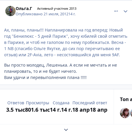
comment_233088
Author stats
Ольга.Г
Активный участник 2013
Опубликовано
21 июля, 2012
14 г.
Ах, планы, планы!!! Напланировала на год вперед: Новый
год "Бенилюкс - 5 дней Париж", хочу юбилей свой отметить
в Париже, и чтоб не галопом по нему пробежаться. Весна -
1 NB (спасибо Ольге Якутке, до сих пор перечитываю ее
отзыв) или 2F-Avia, лето - несостоявшийся для меня 9AF.
Вы просто молодец, Лешенька. А если не мечтать и не
планировать, то и не будет ничего.
Вам удачи и перевыполнения плана !!!!!
Топ 
Ответов
Просмотры
Создана
Последний ответ
3.5 тыс
801.6 тыс
14 г.
14 г.
18 апр
18 апр
Развернуть обзор темы