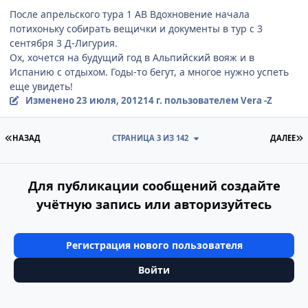
После апрельского тура 1 АВ Вдохновение начала
потихоньку собирать вещички и документы в тур с 3
сентября 3 Д-Лигурия.
Ох, хочется на будущий год в Альпийский вояж и в
Испанию с отдыхом. Годы-то бегут, а многое нужно успеть
еще увидеть!
Изменено
23 июля, 2012
14 г.
пользователем Vera -Z
ПЕРВАЯ СТРАНИЦА
П
НАЗАД
СТРАНИЦА 3 ИЗ 142
ДАЛЕЕ
Для публикации сообщений создайте
учётную запись или авторизуйтесь
Регистрация нового пользователя
Войти