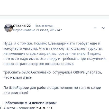
comment_233261
Author stats
Oksana-22
Пользователи
Опубликовано
21 июля, 2012
14 г.
Ну да, я о том же. Помимо Швейцарии это требует еще и
консульсто Австрии. Что в таких случаяю делают туристы,
не имеющие старых загранпаспортов - не знаю. Видимо,
нам всем надо иметь это в виду и требовать при получении
новых загранпаспортов возврата старых.
требовать было бесполезно, сотрудница ОВИРа уперлась,
что нельзя и все.
По Швейцарии для работающих непонятно только копии
или оригинал?
Работающим и пенсионерам:
Анкета – опросник
(см. п. 11)
.