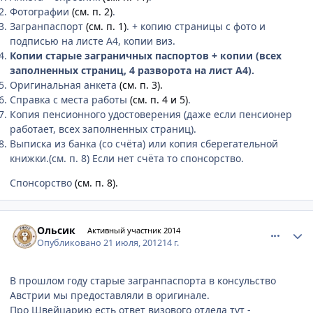
Фотографии
(см. п. 2)
.
Загранпаспорт
(см. п. 1)
. + копию страницы с фото и
подписью на листе А4, копии виз.
Копии старые заграничных паспортов + копии (всех
заполненных страниц, 4 разворота на лист А4).
Оригинальная анкета
(см. п. 3).
Справка с места работы
(см. п. 4 и 5)
.
Копия пенсионного удостоверения (даже если пенсионер
работает, всех заполненных страниц).
Выписка из банка (со счёта) или копия сберегательной
книжки.(см. п. 8) Если нет счёта то спонсорство.
Спонсорство
(см. п. 8).
comment_233268
Author stats
Ольсик
Активный участник 2014
Опубликовано
21 июля, 2012
14 г.
В прошлом году старые загранпаспорта в консульство
Австрии мы предоставляли в оригинале.
Про Швейцарию есть ответ визового отдела тут -