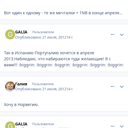
Вот один к одному - те же мечталки + 1NB в конце апреля...
comment_233198
Author stats
GALIA
Пользователи
Опубликовано
21 июля, 2012
14 г.
Так в Испанию-Португалию хочется в апреле
2013.Наблюдаю, что набираются туда желающие! Я с
вами!!! :biggrin: :biggrin: :biggrin: :biggrin: :biggrin: :biggrin:
comment_233199
Author stats
Галия
Пользователи
Опубликовано
21 июля, 2012
14 г.
Хочу в Норвегию.
comment_233202
Author stats
GALIA
Пользователи