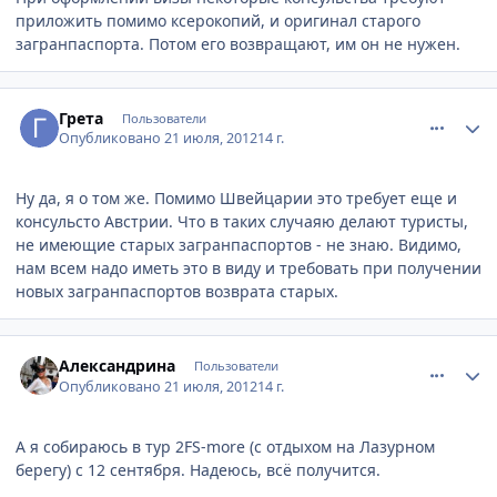
приложить помимо ксерокопий, и оригинал старого
загранпаспорта. Потом его возвращают, им он не нужен.
comment_233252
Author stats
Грета
Пользователи
Опубликовано
21 июля, 2012
14 г.
Ну да, я о том же. Помимо Швейцарии это требует еще и
консульсто Австрии. Что в таких случаяю делают туристы,
не имеющие старых загранпаспортов - не знаю. Видимо,
нам всем надо иметь это в виду и требовать при получении
новых загранпаспортов возврата старых.
comment_233260
Author stats
Александрина
Пользователи
Опубликовано
21 июля, 2012
14 г.
А я собираюсь в тур 2FS-more (с отдыхом на Лазурном
берегу) с 12 сентября. Надеюсь, всё получится.