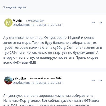
3 недели спустя...
comment_244364
Author stats
Morin
Пользователи
Опубликовано
19 августа, 2012
13 г.
А у меня все печальнее. Отпуск ровно 14 дней и очень
хочется на море. Так что буду банально выбирать из тех
туров, которые начинаются в субботу. Хотя очень хочется в
тур 2FS-more, но как назло он стартует по будним дням. А
вторую часть отпуска планирую посветить Праге, скорее
всего 4АК+ или 4МВ
comment_244461
Author stats
yakutka
Активный участник 2014
Опубликовано
19 августа, 2012
13 г.
Я чувствую, в апреле хорошая компания собирается в
Испанию-Португалию. Вот сейчас думаю - взять 9GT-авиа
или 9XXL, там такая шикарная концовка получается: