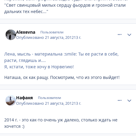
"Свет свинцовый милых сердцу фьордов и грозной стали
дальних тех небес..."
comment_245227
Author stats
Alexevna
Пользователи
Опубликовано
21 августа, 2012
13 г.
Лена, мысль - материальна :smile: Ты ее расти в себе,
расти, глядишь и....
Я, кстати, тоже хочу в Норвегию!
Наташа, ох как ращу. Посмотрим, что из этого выйдет!
comment_245245
Author stats
Нафаня
Пользователи
Опубликовано
21 августа, 2012
13 г.
2014 г. - это как-то очень уж далеко, столько ждать не
хочется :)