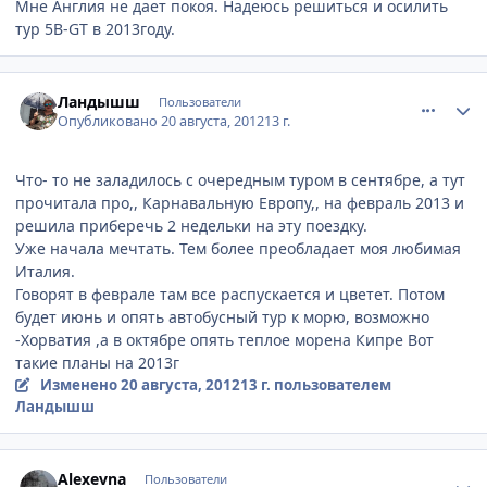
Мне Англия не дает покоя. Надеюсь решиться и осилить
тур 5В-GT в 2013году.
comment_245017
Author stats
Ландышш
Пользователи
Опубликовано
20 августа, 2012
13 г.
Что- то не заладилось с очередным туром в сентябре, а тут
прочитала про,, Карнавальную Европу,, на февраль 2013 и
решила приберечь 2 недельки на эту поездку.
Уже начала мечтать. Тем более преобладает моя любимая
Италия.
Говорят в феврале там все распускается и цветет. Потом
будет июнь и опять автобусный тур к морю, возможно
-Хорватия ,а в октябре опять теплое морена Кипре Вот
такие планы на 2013г
Изменено
20 августа, 2012
13 г.
пользователем
Ландышш
comment_245020
Author stats
Alexevna
Пользователи