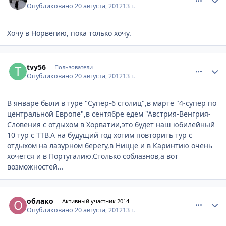
Опубликовано
20 августа, 2012
13 г.
Хочу в Норвегию, пока только хочу.
comment_245033
Author stats
tvy56
Пользователи
Опубликовано
20 августа, 2012
13 г.
В январе были в туре "Супер-6 столиц",в марте "4-супер по
центральной Европе",в сентябре едем "Австрия-Венгрия-
Словения с отдыхом в Хорватии,это будет наш юбилейный
10 тур с ТТВ.А на будущий год хотим повторить тур с
отдыхом на лазурном берегу,в Ницце и в Каринтию очень
хочется и в Португалию.Столько соблазнов,а вот
возможностей...
comment_245036
Author stats
облако
Активный участник 2014
Опубликовано
20 августа, 2012
13 г.