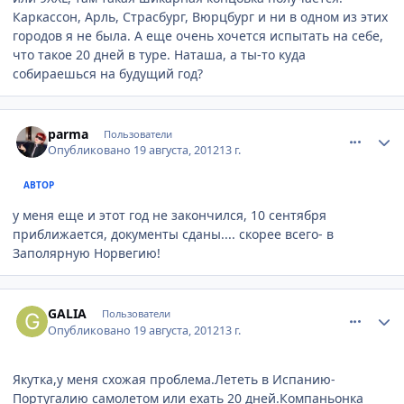
Каркассон, Арль, Страсбург, Вюрцбург и ни в одном из этих
городов я не была. А еще очень хочется испытать на себе,
что такое 20 дней в туре. Наташа, а ты-то куда
собираешься на будущий год?
comment_244463
Author stats
parma
Пользователи
Опубликовано
19 августа, 2012
13 г.
АВТОР
у меня еще и этот год не закончился, 10 сентября
приближается, документы сданы.... скорее всего- в
Заполярную Норвегию!
comment_244465
Author stats
GALIA
Пользователи
Опубликовано
19 августа, 2012
13 г.
Якутка,у меня схожая проблема.Лететь в Испанию-
Португалию самолетом или ехать 20 дней.Компаньонка