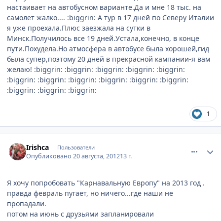
настаивает на автобусном варианте.Да и мне 18 тыс. на
самолет жалко.... :biggrin: А тур в 17 дней по Северу Италии
я уже проехала.Плюс заезжала на сутки в
Минск.Получилось все 19 дней.Устала,конечно, в конце
пути.Похудела.Но атмосфера в автобусе была хорошей,гид
была супер,поэтому 20 дней в прекрасной кампании-я вам
желаю! :biggrin: :biggrin: :biggrin: :biggrin: :biggrin:
:biggrin: :biggrin: :biggrin: :biggrin: :biggrin: :biggrin:
:biggrin: :biggrin: :biggrin:
1
comment_244596
Author stats
Irishca
Пользователи
Опубликовано
20 августа, 2012
13 г.
Я хочу попробовать "Карнавальную Европу" на 2013 год .
правда февраль пугает, но ничего...где наши не
пропадали.
потом на июнь с друзьями запланировали