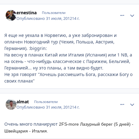
comment_237640
Author stats
ernestina
Пользователи
Опубликовано
31 июля, 2012
14 г.
Я еще не уехала в Норвегию, а уже забронирован и
оплачен Новогодний тур (Чехия, Польша, Австрия,
Германия). :biggrin:
На весну в планах Китай или Италия (Испания) или 1 NB, а
на осень - что-нибудь классическое с Парижем, Бельгией,
Германией... ну это планы, а там видно будет.
Не зря говорят "Хочешь рассмешить Бога, расскажи Богу о
своих планах"
comment_237865
Author stats
almat
Пользователи
Опубликовано
31 июля, 2012
14 г.
Очень много планируют
2FS-more Лазурный берег (5 дней) -
Швейцария - Италия.