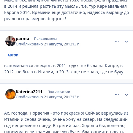
в 2014 и решила растить эту мысль , т.е. тур Карнавальная
Европа 2014. Времени еще достаточно, надеюсь выращу до
реальных размеров :biggrin: !
comment_245185
Author stats
parma
Пользователи
Опубликовано
21 августа, 2012
13 г.
АВТОР
вспоминается анекдот: в 2011 году я не была на Кипре, в
2012- не была в Италии, в 2013 -еще не знаю, где не буду...
comment_245195
Author stats
Katerina2211
Пользователи
Опубликовано
21 августа, 2012
13 г.
Ах, господа, Норвегия - это прекрасно! Сейчас вернулась из
Италии и снова очень, очень хочу на север. На следующий
год непременно поеду. В третий раз. Хорошо бы, конечно,
паромом, если график выездов будет благоприятствовать.