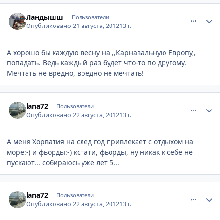
comment_245402
Author stats
Ландышш
Пользователи
Опубликовано
21 августа, 2012
13 г.
А хорошо бы каждую весну на ,,Карнавальную Европу,,
попадать. Ведь каждый раз будет что-то по другому.
Мечтать не вредно, вредно не мечтать!
comment_245657
Author stats
lana72
Пользователи
Опубликовано
22 августа, 2012
13 г.
А меня Хорватия на след год привлекает с отдыхом на
море:-) и фьорды:-) кстати, фьорды, ну никак к себе не
пускают... собираюсь уже лет 5...
comment_245660
Author stats
lana72
Пользователи
Опубликовано
22 августа, 2012
13 г.