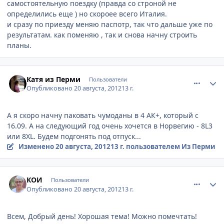
самостоятельную поездку (правда со строной не
определились еще ) но скороее всего Италия.
и сразу по приезду меняю паспотр, так что дальше уже по
результатам. как поменяю , так и снова начну строить
планы.
comment_244647
Author stats
Катя из Перми
Пользователи
Опубликовано
20 августа, 2012
13 г.
А я скоро начну паковать чумоданы в 4 АК+, который с
16.09. А на следующий год очень хочется в Норвегию - 8L3
или 8XL. Будем подгонять под отпуск...
Изменено
20 августа, 2012
13 г.
пользователем Из Перми
comment_244953
Author stats
КОИ
Пользователи
Опубликовано
20 августа, 2012
13 г.
Всем, Добрый день! Хорошая тема! Можно помечтать!