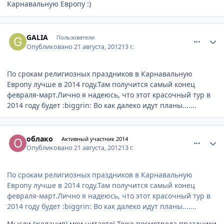
Карнавальную Европу :)
comment_245113
Author stats
GALIA
Пользователи
Опубликовано
21 августа, 2012
13 г.
По срокам религиозных праздников в Карнавальную
Европу лучше в 2014 году.Там получится самый конец
февраля-март.Лично я надеюсь, что этот красочный тур в
2014 году будет :biggrin: Во как далеко идут планы.......
comment_245133
Author stats
облако
Активный участник 2014
Опубликовано
21 августа, 2012
13 г.
По срокам религиозных праздников в Карнавальную
Европу лучше в 2014 году.Там получится самый конец
февраля-март.Лично я надеюсь, что этот красочный тур в
2014 году будет :biggrin: Во как далеко идут планы.......
Мысли (желания) мои читаете! Тоже посмотрела праздники