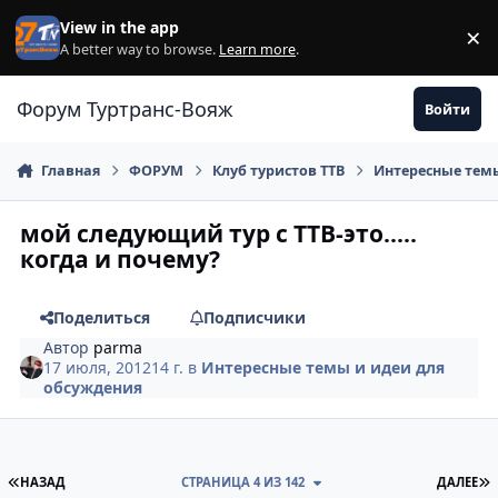
Перейти к содержанию
View in the app
×
Di
A better way to browse.
Learn more
.
Форум Туртранс-Вояж
Войти
Главная
ФОРУМ
Клуб туристов ТТВ
Интересные темы
мой следующий тур с ТТВ-это.....
когда и почему?
Поделиться
Подписчики
Автор
parma
17 июля, 2012
14 г.
в
Интересные темы и идеи для
обсуждения
ПЕРВАЯ СТРАНИЦА
П
НАЗАД
СТРАНИЦА 4 ИЗ 142
ДАЛЕЕ