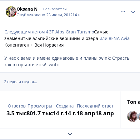
comment_233903
Author stats
Oksana N
Пользователи
Опубликовано
23 июля, 2012
14 г.
Следующим летом 4GT Alps Gran Turismo
Самые
знаменитые альпийские вершины и озера
или 8FNA Avia
Копенгаген + Вся Норвегия
У нас с вами и имена одинаковые и планы :wink: Страсть
как в горы хочется! :wub:
2 недели спустя...
Топ 
Ответов
Просмотры
Создана
Последний ответ
3.5 тыс
801.7 тыс
14 г.
14 г.
18 апр
18 апр
Развернуть обзор темы