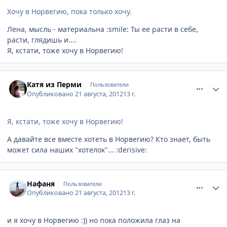
Хочу в Норвегию, пока только хочу.
Лена, мысль - материальна :smile: Ты ее расти в себе,
расти, глядишь и....
Я, кстати, тоже хочу в Норвегию!
comment_245094
Author stats
Катя из Перми
Пользователи
Опубликовано
21 августа, 2012
13 г.
Я, кстати, тоже хочу в Норвегию!
А давайте все вместе хотеть в Норвегию? Кто знает, быть
может сила наших "хотелок"... :derisive:
comment_245106
Author stats
Нафаня
Пользователи
Опубликовано
21 августа, 2012
13 г.
и я хочу в Норвегию :)) но пока положила глаз на