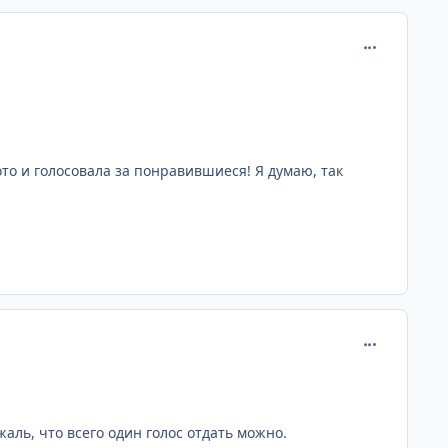
comment_172
ото и голосовала за понравившиеся! Я думаю, так
comment_172
аль, что всего один голос отдать можно.