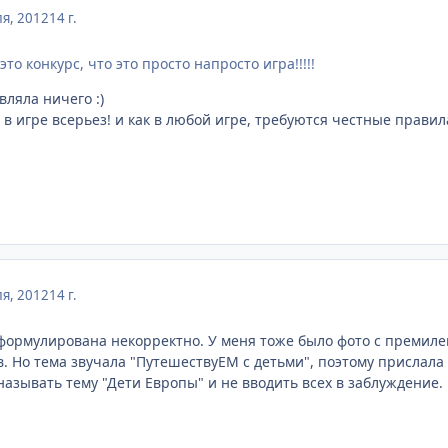
я, 2012
14 г.
то конкурс, что это просто напросто игра!!!!!
вляла ничего :)
 в игре всерьез! и как в любой игре, требуются честные правил
я, 2012
14 г.
формулирована некорректно. У меня тоже было фото с премиле
в. Но тема звучала "ПутешествуЕМ с детьми", поэтому прислала
называть тему "Дети Европы" и не вводить всех в заблуждение.