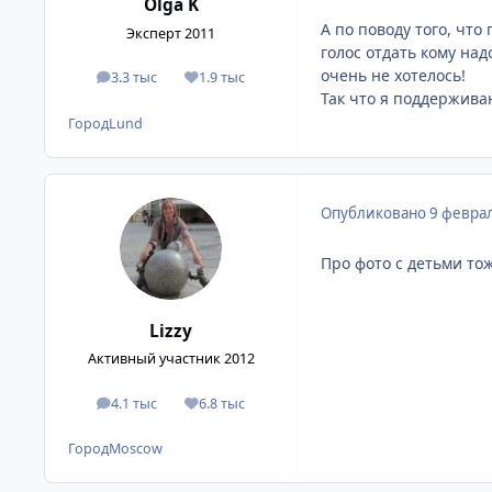
Olga K
А по поводу того, чт
Эксперт 2011
голос отдать кому над
очень не хотелось!
3.3 тыс
1.9 тыс
сообщения
Репутация
Так что я поддержива
Город
Lund
Опубликовано
9 феврал
Про фото с детьми то
Lizzy
Активный участник 2012
4.1 тыс
6.8 тыс
сообщения
Репутация
Город
Moscow