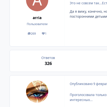
Это не совсем так...Ес
Да я вижу, конечно, 
посторонними детьми.
arria
Пользователи
269
1
сообщения
Репутация
Ответов
326
Опубликовано
9 феврал
Проголосовала только 
интересных...