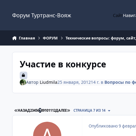
Перейти к содержанию
Форум Туртранс-Вояж
Сайт
Навиг
Главная
ФОРУМ
Технические вопросы: форум, сайт
Участие в конкурсе
Автор
Liudmila
25 января, 2012
14 г.
в
Вопросы по ф
ПЕРВАЯ СТРАНИЦА
ПОСЛЕДНЯЯ СТРАНИЦА
НАЗАД
2
3
4
5
6
7
8
9
10
11
12
ДАЛЕЕ
СТРАНИЦА 7 ИЗ 14
Опубликовано
9 феврал