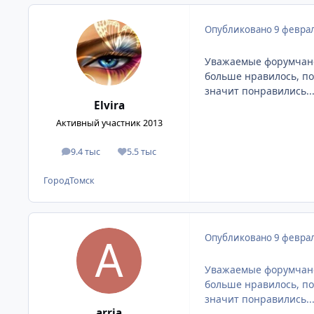
Опубликовано
9 феврал
Уважаемые форумчане,
больше нравилось, пот
значит понравились..
Elvira
Активный участник 2013
9.4 тыс
5.5 тыс
сообщения
Репутация
Город
Томск
Опубликовано
9 феврал
Уважаемые форумчане,
больше нравилось, пот
значит понравились..
arria