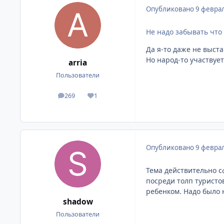
Опубликовано
9 феврал
Не надо забывать что э
Да я-то даже не выста
Но народ-то участвует
arria
Пользователи
269
1
сообщения
Репутация
Опубликовано
9 феврал
Тема действительно с
посреди толп туристо
ребенком. Надо было 
shadow
Пользователи