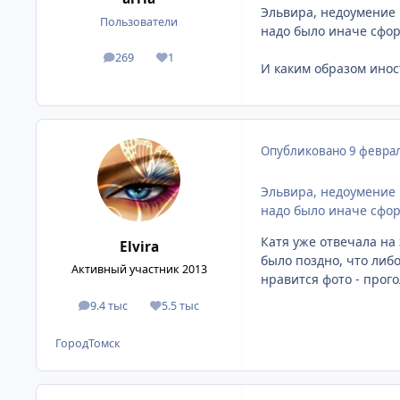
Эльвира, недоумение 
Пользователи
надо было иначе сфор
269
1
сообщения
Репутация
И каким образом иност
Опубликовано
9 феврал
Эльвира, недоумение 
надо было иначе сфор
Катя уже отвечала на
Elvira
было поздно, что либо 
Активный участник 2013
нравится фото - прогол
9.4 тыс
5.5 тыс
сообщения
Репутация
Город
Томск