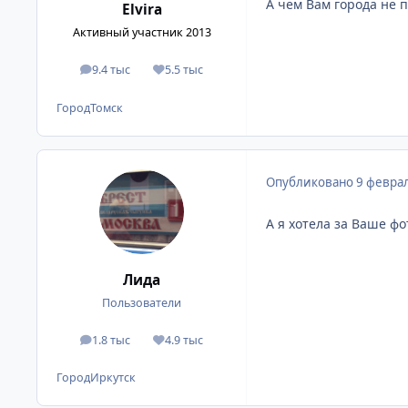
А чем Вам города не п
Elvira
Активный участник 2013
9.4 тыс
5.5 тыс
сообщения
Репутация
Город
Томск
Опубликовано
9 феврал
А я хотела за Ваше фо
Лида
Пользователи
1.8 тыс
4.9 тыс
сообщения
Репутация
Город
Иркутск