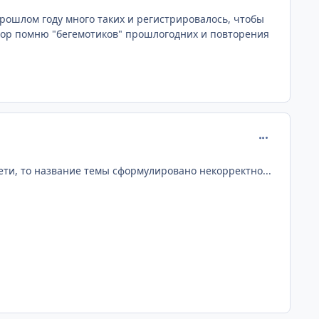
прошлом году много таких и регистрировалось, чтобы
их пор помню "бегемотиков" прошлогодних и повторения
comment_172
дети, то название темы сформулировано некорректно...