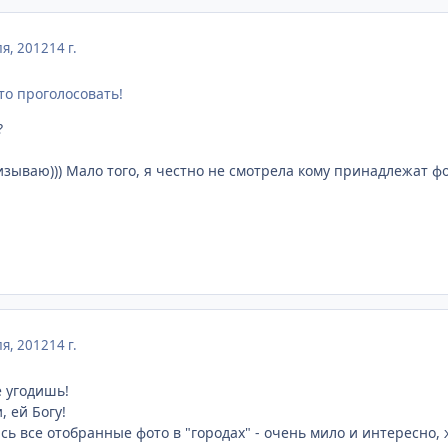
я, 2012
14 г.
то проголосовать!
?
изываю))) Мало того, я честно не смотрела кому принадлежат ф
я, 2012
14 г.
е угодишь!
, ей Богу!
 все отобранные фото в "городах" - очень мило и интересно, ж