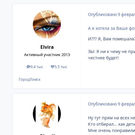
Опубликовано
9 феврал
А я хотела за Ваше фо
И??? Я, Вам помешала
Elvira
ЗЫ: Я ни к чему не пр
Активный участник 2013
честнее будет!
9.4 тыс
5.5 тыс
сообщения
Репутация
Город
Томск
Опубликовано
9 феврал
Ну тут прям на всех н
Кто отбирал... как дети
Мне очень понравились