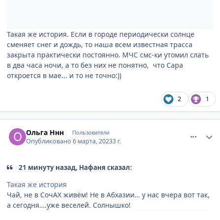
Такая же история. Если в городе периодически солнце
сменяет снег и дождь, то наша всем известная трасса
закрыта практически постоянно. МЧС смс-ки утомил слать
в два часа ночи, а то без них не понятно, что Сара
откроется в мае... и то не точно:))
2
1
comment_886806
Author stats
Ольга Ннн
Пользователи
Опубликовано
6 марта, 2023
3 г.
21 минуту назад, Нафаня сказал:
Такая же история
Чай, не в СочАХ живём! Не в Абхазии… у нас вчера вот так,
а сегодня….уже веселей. Солнышко!