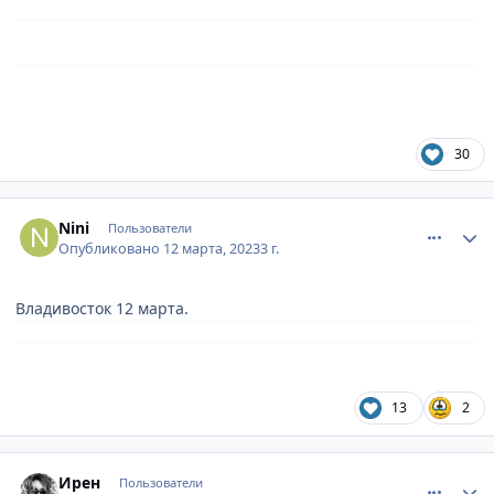
30
comment_887079
Author stats
Nini
Пользователи
Опубликовано
12 марта, 2023
3 г.
Владивосток 12 марта.
13
2
comment_887167
Author stats
Ирен
Пользователи