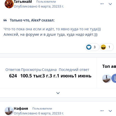
ТатьянаМ
Пользователи
Опубликовано
6 марта, 2023
3 г.
Только что, AlexP сказал:
Что-то пока она если и идёт, то явно куда-то не туда)))
Алексей, на форуме и в душе туда, куда надо идёт.)))
3
1
Топ а
Ответов
Просмотры
Создана
Последний ответ
624
100.5 тыс
3 г.
3 г.
1 июнь
1 июнь
Развернуть обзор темы
comment_886804
Author stats
Нафаня
Пользователи
Опубликовано
6 марта, 2023
3 г.