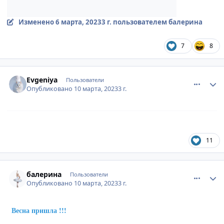
Изменено
6 марта, 2023
3 г.
пользователем балерина
7
8
comment_886953
Author stats
Evgeniya
Пользователи
Опубликовано
10 марта, 2023
3 г.
11
comment_886959
Author stats
балерина
Пользователи
Опубликовано
10 марта, 2023
3 г.
Весна пришла !!!