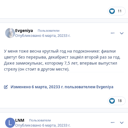
11
comment_886810
Author stats
Evgeniya
Пользователи
Опубликовано
6 марта, 2023
3 г.
У меня тоже весна круглый год на подоконнике: фиалки
цветут без перерыва, декабрист зацвёл второй раз за год.
Даже замиокулькас, которому 7,5 лет, впервые выпустил
стрелу (он стоит в другом месте).
Изменено
6 марта, 2023
3 г.
пользователем Evgeniya
18
comment_886811
Author stats
LNM
Пользователи
Опубликовано
6 марта, 2023
3 г.