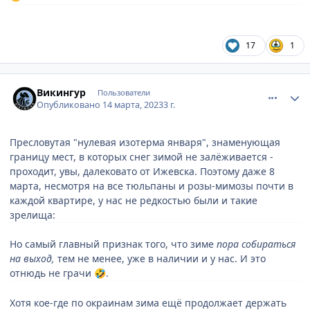
17
1
comment_887204
Author stats
Викингур
Пользователи
Опубликовано
14 марта, 2023
3 г.
Пресловутая "нулевая изотерма января", знаменующая
границу мест, в которых снег зимой не залёживается -
проходит, увы, далековато от Ижевска. Поэтому даже 8
марта, несмотря на все тюльпаны и розы-мимозы почти в
каждой квартире, у нас не редкостью были и такие
зрелища:
Но самый главный признак того, что зиме
пора собираться
на выход,
тем не менее, уже в наличии и у нас. И это
отнюдь не грачи
.
🤣
Хотя кое-где по окраинам зима ещё продолжает держать