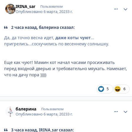
comment_886817
Author stats
IRINA_sar
Пользователи
Опубликовано
6 марта, 2023
3 г.
2 часа назад, балерина сказал:
Да, да точно весна идет,
даже коты чуют
...
пригрелись...соскучились по весеннему солнышку.
Еще как чуют! Мамин кот начал часами просиживать
перед входной дверью и требовательно мяукать. Намекает,
что на дачу пора )))))
5
6
comment_886826
Author stats
балерина
Пользователи
Опубликовано
6 марта, 2023
3 г.
3 часа назад, IRINA_sar сказал: