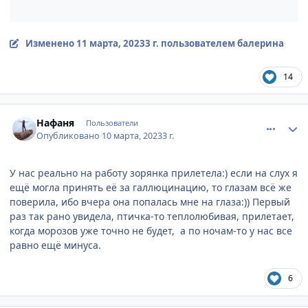
Изменено
11 марта, 2023
3 г.
пользователем балерина
14
comment_886973
Author stats
Нафаня
Пользователи
Опубликовано
10 марта, 2023
3 г.
У нас реально на работу зорянка прилетела:) если на слух я
ещё могла принять её за галлюцинацию, то глазам всё же
поверила, ибо вчера она попалась мне на глаза:)) Первый
раз так рано увидела, птичка-то теплолюбивая, прилетает,
когда морозов уже точно не будет, а по ночам-то у нас все
равно ещё минуса.
6