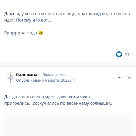
Даже я, у кого стоит ёлка всё ещё, подтверждаю, что весна
идёт. Потому что вот...
Рррррррассада
😃
11
comment_886814
Author stats
балерина
Пользователи
Опубликовано
6 марта, 2023
3 г.
Да, да точно весна идет, даже коты чуют...
пригрелись...соскучились по весеннему солнышку.