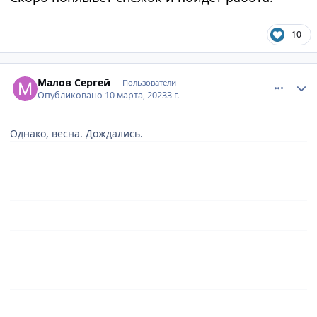
10
comment_886986
Author stats
Малов Сергей
Пользователи
Опубликовано
10 марта, 2023
3 г.
Однако, весна. Дождались.