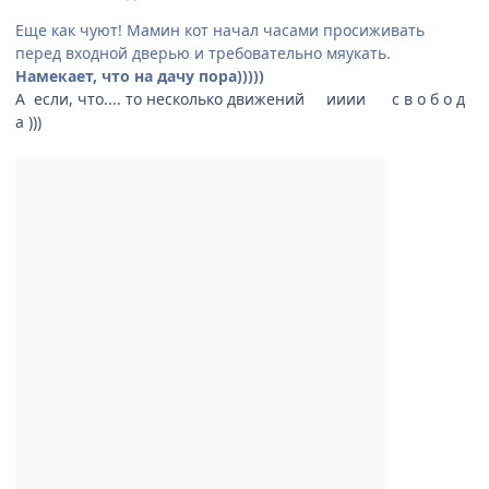
Еще как чуют! Мамин кот начал часами просиживать
перед входной дверью и требовательно мяукать.
Намекает, что
на дачу пора)))))
А если, что.... то несколько движений ииии с в о б о д
а )))