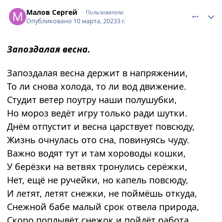
comment_886976
Author stats
Малов Сергей
Пользователи
Опубликовано
10 марта, 2023
3 г.
Запоздалая весна.
Запоздалая весна держит в напряжении,
То ли снова холода, то ли вод движение.
Студит ветер поутру наши полушубки,
Но мороз ведёт игру только ради шутки.
Днём отпустит и весна царствует повсюду,
Жизнь очнулась ото сна, повинуясь чуду.
Важно водят тут и там хороводы кошки,
У берёзки на ветвях тронулись серёжки,
Нет, ещё не ручейки, но капель повсюду,
И летят, летят снежки, не поймёшь откуда,
Снежной бабе малый срок отвела природа,
Скоро поплывёт снежок и пойдёт работа.