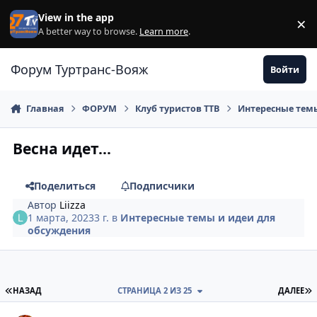
Перейти к содержанию
View in the app
×
Di
A better way to browse.
Learn more
.
Форум Туртранс-Вояж
Войти
Главная
ФОРУМ
Клуб туристов ТТВ
Интересные темы
Весна идет...
Поделиться
Подписчики
Автор
Liizza
1 марта, 2023
3 г.
в
Интересные темы и идеи для
обсуждения
ПЕРВАЯ СТРАНИЦА
П
НАЗАД
СТРАНИЦА 2 ИЗ 25
ДАЛЕЕ
comment_886803
Author stats