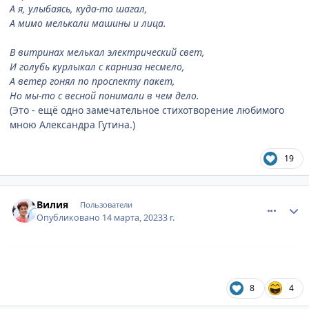
А я, улыбаясь, куда-то шагал,
А мимо мелькали машины и лица.
В витринах мелькал электрический свет,
И голубь курлыкал с карниза несмело,
А ветер гонял по проспекту пакет,
Но мы-то с весной понимали в чем дело.
(Это - ещё одно замечательное стихотворение любимого
мною Александра Гутина.)
19
comment_887213
Author stats
Вилия
Пользователи
Опубликовано
14 марта, 2023
3 г.
8
4