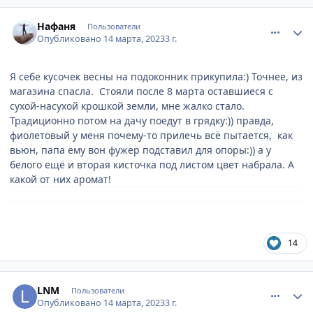
comment_887214
Author stats
Нафаня
Пользователи
Опубликовано
14 марта, 2023
3 г.
Я себе кусочек весны на подоконник прикупила:) Точнее, из
магазина спасла. Стояли после 8 марта оставшиеся с
сухой-насухой крошкой земли, мне жалко стало.
Традиционно потом на дачу поедут в грядку:)) правда,
фиолетовый у меня почему-то прилечь всё пытается, как
вьюн, папа ему вон фужер подставил для опоры:)) а у
белого ещё и вторая кисточка под листом цвет набрала. А
какой от них аромат!
14
comment_887226
Author stats
LNM
Пользователи
Опубликовано
14 марта, 2023
3 г.